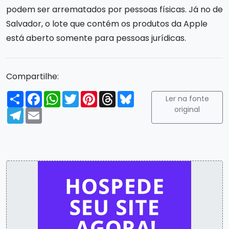
podem ser arrematados por pessoas físicas. Já no de
Salvador, o lote que contém os produtos da Apple
está aberto somente para pessoas jurídicas.
Compartilhe:
Compartilhar
Facebook
WhatsApp
Twitter
Pinterest
Threads
Bluesky
Ler na fonte
original
Telegram
Email