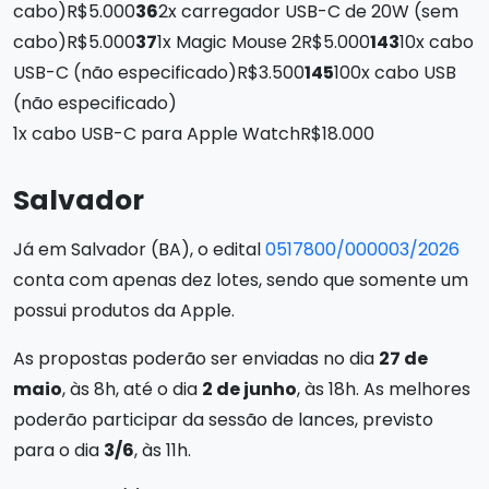
cabo)R$5.000
36
2x carregador USB-C de 20W (sem
cabo)R$5.000
37
1x Magic Mouse 2R$5.000
143
10x cabo
USB-C (não especificado)R$3.500
145
100x cabo USB
(não especificado)
1x cabo USB-C para Apple WatchR$18.000
Salvador
Já em Salvador (BA), o edital
0517800/000003/2026
conta com apenas dez lotes, sendo que somente um
possui produtos da Apple.
As propostas poderão ser enviadas no dia
27 de
maio
, às 8h, até o dia
2 de junho
, às 18h. As melhores
poderão participar da sessão de lances, previsto
para o dia
3/6
, às 11h.