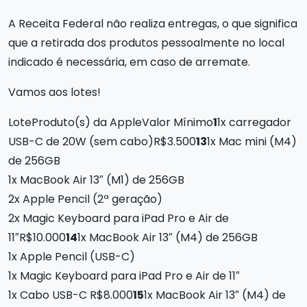
A Receita Federal não realiza entregas, o que significa
que a retirada dos produtos pessoalmente no local
indicado é necessária, em caso de arremate.
Vamos aos lotes!
LoteProduto(s) da AppleValor Mínimo
1
1x carregador
USB-C de 20W (sem cabo)R$3.500
13
1x Mac mini (M4)
de 256GB
1x MacBook Air 13″ (M1) de 256GB
2x Apple Pencil (2ª geração)
2x Magic Keyboard para iPad Pro e Air de
11″R$10.000
14
1x MacBook Air 13″ (M4) de 256GB
1x Apple Pencil (USB-C)
1x Magic Keyboard para iPad Pro e Air de 11″
1x Cabo USB-C R$8.000
15
1x MacBook Air 13″ (M4) de