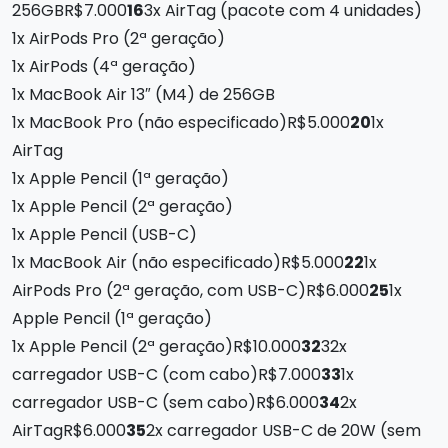
256GBR$7.000
16
3x AirTag (pacote com 4 unidades)
1x AirPods Pro (2ª geração)
1x AirPods (4ª geração)
1x MacBook Air 13″ (M4) de 256GB
1x MacBook Pro (não especificado)R$5.000
20
1x
AirTag
1x Apple Pencil (1ª geração)
1x Apple Pencil (2ª geração)
1x Apple Pencil (USB-C)
1x MacBook Air (não especificado)R$5.000
22
1x
AirPods Pro (2ª geração, com USB-C)R$6.000
25
1x
Apple Pencil (1ª geração)
1x Apple Pencil (2ª geração)R$10.000
32
32x
carregador USB-C (com cabo)R$7.000
33
1x
carregador USB-C (sem cabo)R$6.000
34
2x
AirTagR$6.000
35
2x carregador USB-C de 20W (sem