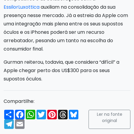
EssilorLuxottica
auxiliam na consolidação da sua
presença nesse mercado. Já a estreia da Apple com
uma integração mais plena entre os seus supostos
óculos e os iPhones poderá ser um recurso
arrebatador, pesando um tanto na escolha do
consumidor final.
Gurman reiterou, todavia, que considera “difícil” a
Apple chegar perto dos US$300 para os seus
supostos óculos.
Compartilhe:
Compartilhar
Facebook
WhatsApp
Twitter
Pinterest
Threads
Bluesky
Ler na fonte
original
Telegram
Email