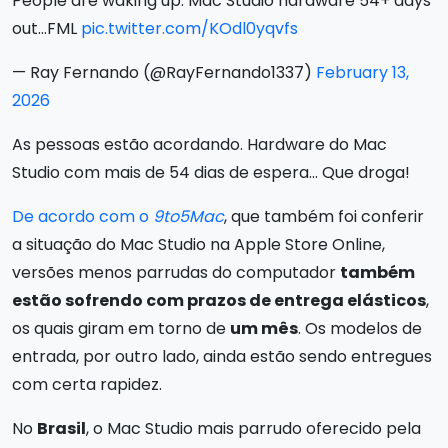
People are waking up. Mac Studio hardware 54+ days
out…FML
pic.twitter.com/KOdl0yqvfs
— Ray Fernando (@RayFernando1337)
February 13,
2026
As pessoas estão acordando. Hardware do Mac
Studio com mais de 54 dias de espera… Que droga!
De acordo com o
9to5Mac
, que também foi conferir
a situação do Mac Studio na Apple Store Online,
versões menos parrudas do computador
também
estão sofrendo com prazos de entrega elásticos
,
os quais giram em torno de
um mês
. Os modelos de
entrada, por outro lado, ainda estão sendo entregues
com certa rapidez.
No
Brasil
, o Mac Studio mais parrudo oferecido pela