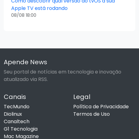
Como descobrir qual versão do tvOS a sua
Apple TV está rodando
08/08 18:00
Apende News
Seu portal de notícias em tecnologia e inovação
atualizado via RSS.
Canais
Legal
TecMundo
Política de Privacidade
Diolinux
Termos de Uso
Canaltech
G1 Tecnologia
Mac Magazine