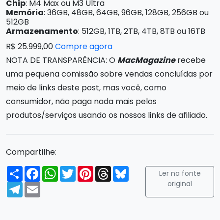
Chip
: M4 Max ou M3 Ultra
Memória
: 36GB, 48GB, 64GB, 96GB, 128GB, 256GB ou
512GB
Armazenamento
: 512GB, 1TB, 2TB, 4TB, 8TB ou 16TB
R$ 25.999,00
Compre agora
NOTA DE TRANSPARÊNCIA: O
MacMagazine
recebe
uma pequena comissão sobre vendas concluídas por
meio de links deste post, mas você, como
consumidor, não paga nada mais pelos
produtos/serviços usando os nossos links de afiliado.
Compartilhe:
Compartilhar
Facebook
WhatsApp
Twitter
Pinterest
Threads
Bluesky
Ler na fonte
original
Telegram
Email