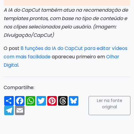
A IA do CapCut também atua na recomendação de
templates prontos, com base no tipo de conteúdo e
nos clipes selecionados pelo usuário. (Imagem:
Divulgação/CapCut)
O post
8 funções da IA do CapCut para editar vídeos
com mais facilidade
apareceu primeiro em
Olhar
Digital
.
Compartilhe:
Compartilhar
Facebook
WhatsApp
Twitter
Pinterest
Threads
Bluesky
Ler na fonte
original
Telegram
Email