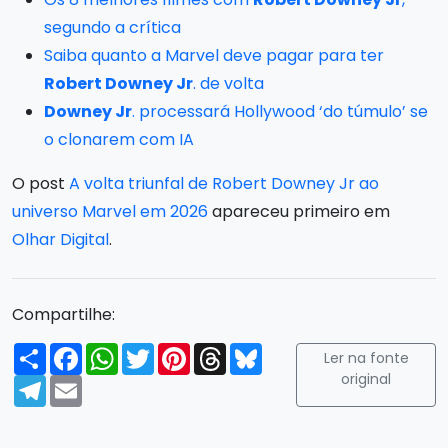
segundo a crítica
Saiba quanto a Marvel deve pagar para ter
Robert Downey Jr
. de volta
Downey Jr
. processará Hollywood ‘do túmulo’ se
o clonarem com IA
O post
A volta triunfal de Robert Downey Jr ao
universo Marvel em 2026
apareceu primeiro em
Olhar Digital
.
Compartilhe:
Compartilhar
Facebook
WhatsApp
Twitter
Pinterest
Threads
Bluesky
Ler na fonte
original
Telegram
Email