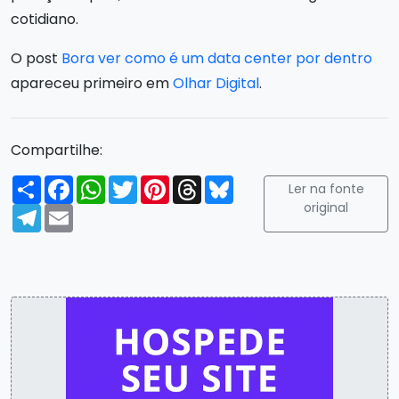
cotidiano.
O post
Bora ver como é um data center por dentro
apareceu primeiro em
Olhar Digital
.
Compartilhe:
Compartilhar
Facebook
WhatsApp
Twitter
Pinterest
Threads
Bluesky
Ler na fonte
original
Telegram
Email