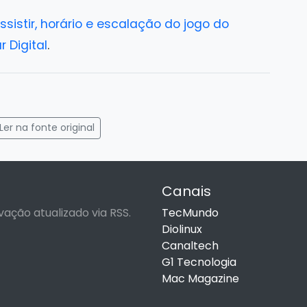
ssistir, horário e escalação do jogo do
r Digital
.
gram
mail
Ler na fonte original
Canais
vação atualizado via RSS.
TecMundo
Diolinux
Canaltech
G1 Tecnologia
Mac Magazine