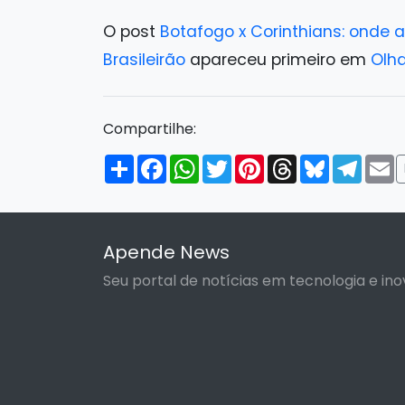
O post
Botafogo x Corinthians: onde a
Brasileirão
apareceu primeiro em
Olha
Compartilhe:
Compartilhar
Facebook
WhatsApp
Twitter
Pinterest
Threads
Bluesky
Tele
E
Apende News
Seu portal de notícias em tecnologia e ino