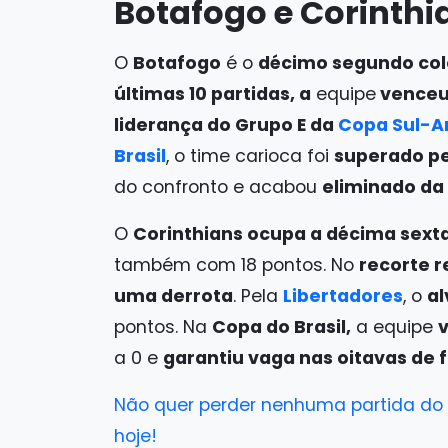
Botafogo e Corinth
O
Botafogo
é o
décimo segundo co
últimas 10 partidas, a
equipe
venceu 
liderança do Grupo E da
Copa Sul-A
Brasil
, o time carioca foi
superado pe
do confronto e acabou
eliminado da
O
Corinthians ocupa a décima sext
também com 18 pontos. No
recorte r
uma derrota
. Pela
Libertadores
, o
al
pontos. Na
Copa do Brasil,
a equipe
a 0 e
garantiu vaga nas oitavas de 
Não quer perder nenhuma partida do s
hoje!