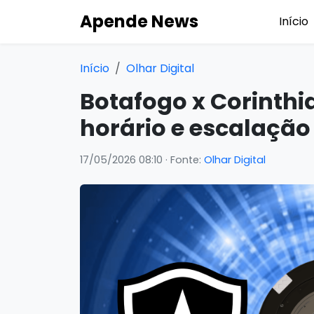
Apende News
Início
Início
Olhar Digital
Botafogo x Corinthia
horário e escalação 
17/05/2026 08:10
· Fonte:
Olhar Digital