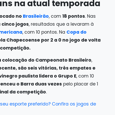
ians na atual temporada
locado no
Brasileirão
, com
18 pontos
. Nas
cinco jogos
, resultados que a levaram à
mericana
, com 10 pontos. Na
Copa do
la Chapecoense por 2 a 0 no jogo de volta
 competição.
a colocação do Campeonato Brasileiro
,
ecente, são seis vitórias, três empates e
vinegro paulista lidera o Grupo E
, com 10
venceu o Barra duas vezes
pelo placar de 1
final da competição
.
eu esporte preferido? Confira os jogos de