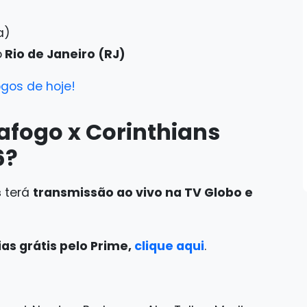
a)
o
Rio de Janeiro (RJ)
ogos de hoje!
tafogo x Corinthians
6?
s
terá
transmissão ao vivo na TV Globo e
as grátis pelo Prime,
clique aqui
.