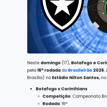
Neste
domingo
(17),
Botafogo e Cori
pela
16ª rodada
do
Brasileirão
2026
.
Brasília) no
Estádio Nilton Santos,
no
Botafogo x Corinthians
Competição
: Campeonato Bras
Rodada
: 16ª