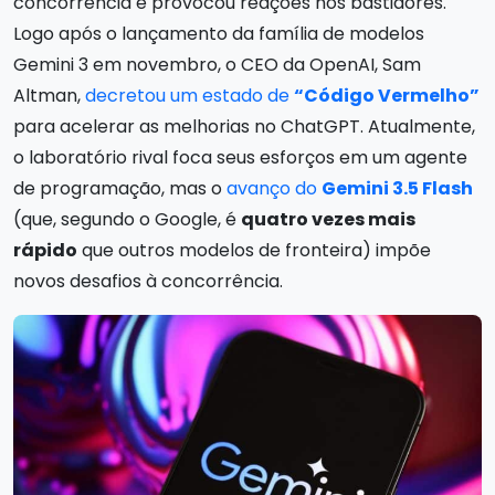
concorrência e provocou reações nos bastidores.
Logo após o lançamento da família de modelos
Gemini 3 em novembro, o CEO da OpenAI, Sam
Altman,
decretou um estado de
“Código Vermelho”
para acelerar as melhorias no ChatGPT. Atualmente,
o laboratório rival foca seus esforços em um agente
de programação, mas o
avanço do
Gemini 3.5 Flash
(que, segundo o Google, é
quatro vezes mais
rápido
que outros modelos de fronteira) impõe
novos desafios à concorrência.