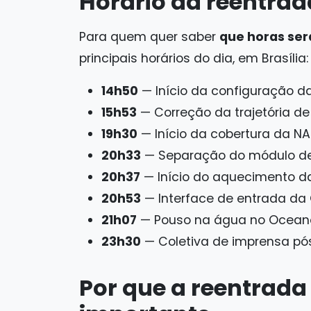
Horário da reentrad
Para quem quer saber
que horas ser
principais horários do dia, em Brasília:
14h50
— Início da configuração d
15h53
— Correção da trajetória de
19h30
— Início da cobertura da NA
20h33
— Separação do módulo de 
20h37
— Início do aquecimento d
20h53
— Interface de entrada da 
21h07
— Pouso na água no Oceano
23h30
— Coletiva de imprensa p
Por que a reentrada 