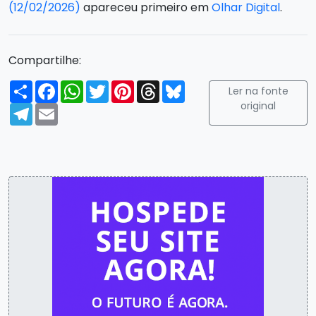
(12/02/2026)
apareceu primeiro em
Olhar Digital
.
Compartilhe:
Compartilhar
Facebook
WhatsApp
Twitter
Pinterest
Threads
Bluesky
Ler na fonte
original
Telegram
Email