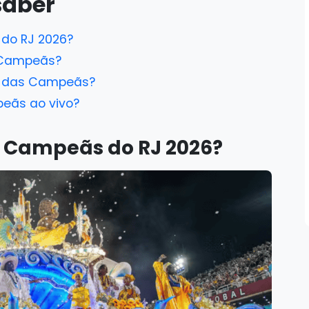
saber
do RJ 2026?
 Campeãs?
le das Campeãs?
peãs ao vivo?
s Campeãs do RJ 2026?