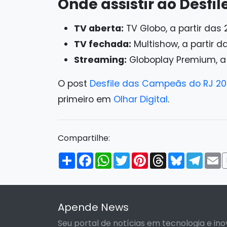
Onde assistir ao Desfi
TV aberta:
TV Globo, a partir das
TV fechada:
Multishow, a partir d
Streaming:
Globoplay Premium, a 
O post
Desfile das Campeãs do RJ 2026
primeiro em
Olhar Digital
.
Compartilhe:
Compartilhar
Facebook
WhatsApp
Twitter
Pinterest
Threads
Bluesky
Tele
E
Apende News
Seu portal de notícias em tecnologia e ino