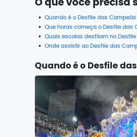
O que você precisa 
Quando é o Desfile das Campeãs 
Que horas começa o Desfile das
Quais escolas desfilam no Desfi
Onde assistir ao Desfile das Cam
Quando é o Desfile da