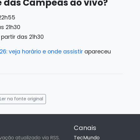
le das Campeãs ao vivo?
 22h55
as 21h30
partir das 21h30
: veja horário e onde assistir
apareceu
gram
mail
Ler na fonte original
Canais
vação atualizado via RSS.
TecMundo