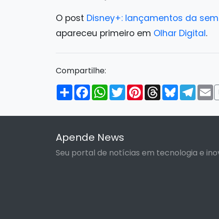
O post
Disney+: lançamentos da sema
apareceu primeiro em
Olhar Digital
.
Compartilhe:
Compartilhar
Facebook
WhatsApp
Twitter
Pinterest
Threads
Bluesky
Tele
E
Apende News
Seu portal de notícias em tecnologia e ino