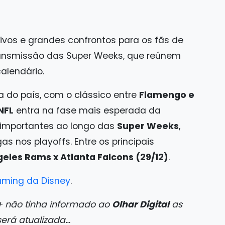
ivos e grandes confrontos para os fãs de
ansmissão das Super Weeks, que reúnem
alendário.
do país, com o clássico entre
Flamengo e
NFL
entra na fase mais esperada da
 importantes ao longo das
Super Weeks
,
s nos playoffs. Entre os principais
geles Rams x Atlanta Falcons (29/12)
.
aming da Disney
.
y+ não tinha informado ao
Olhar Digital
as
 será atualizada…