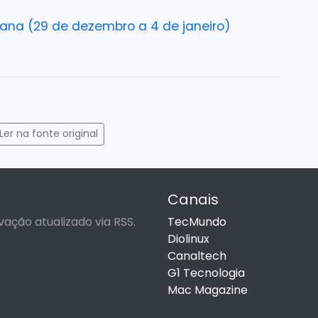
na (29 de dezembro a 4 de janeiro)
gram
mail
Ler na fonte original
Canais
vação atualizado via RSS.
TecMundo
Diolinux
Canaltech
G1 Tecnologia
Mac Magazine