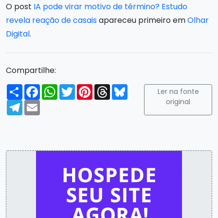
O post
IA pode virar motivo de término? Estudo
revela reação de casais
apareceu primeiro em
Olhar
Digital
.
Compartilhe:
Compartilhar
Facebook
WhatsApp
Twitter
Pinterest
Threads
Bluesky
Ler na fonte
original
Telegram
Email