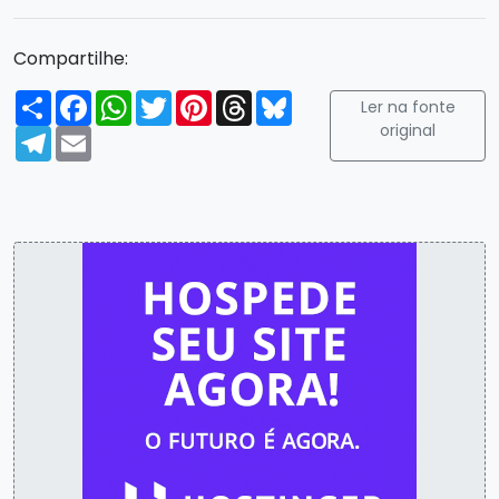
Compartilhe:
Compartilhar
Facebook
WhatsApp
Twitter
Pinterest
Threads
Bluesky
Ler na fonte
original
Telegram
Email