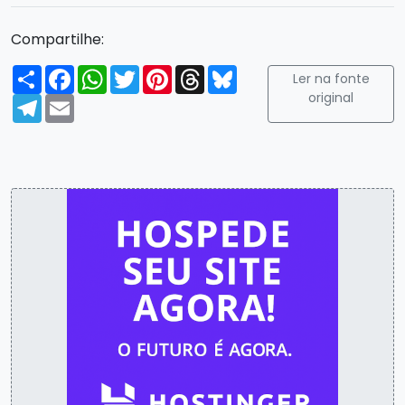
Compartilhe:
Compartilhar
Facebook
WhatsApp
Twitter
Pinterest
Threads
Bluesky
Ler na fonte
original
Telegram
Email