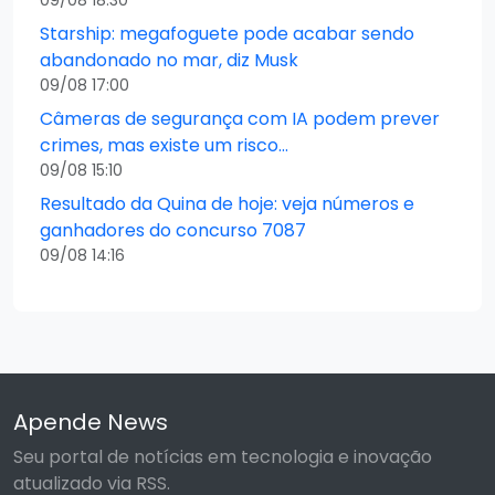
09/08 18:30
Starship: megafoguete pode acabar sendo
abandonado no mar, diz Musk
09/08 17:00
Câmeras de segurança com IA podem prever
crimes, mas existe um risco…
09/08 15:10
Resultado da Quina de hoje: veja números e
ganhadores do concurso 7087
09/08 14:16
Apende News
Seu portal de notícias em tecnologia e inovação
atualizado via RSS.