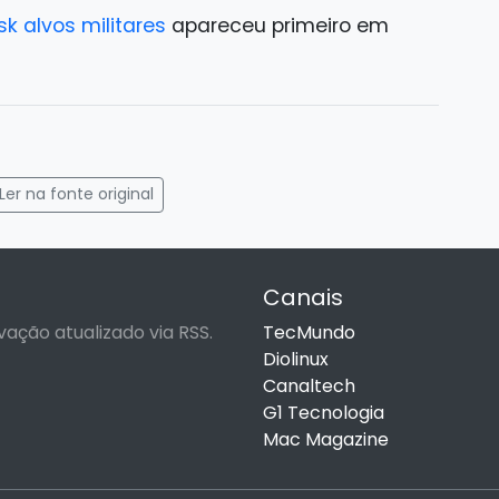
k alvos militares
apareceu primeiro em
gram
mail
Ler na fonte original
Canais
vação atualizado via RSS.
TecMundo
Diolinux
Canaltech
G1 Tecnologia
Mac Magazine