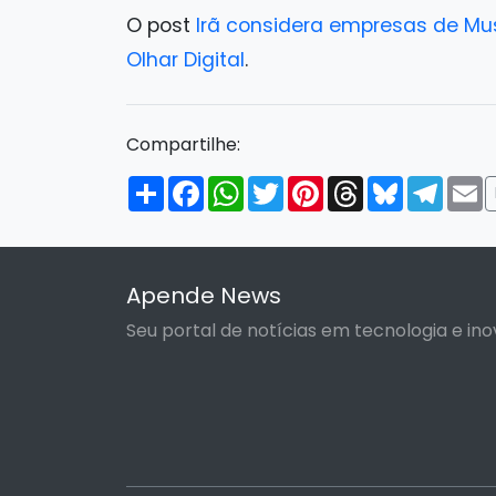
O post
Irã considera empresas de Mus
Olhar Digital
.
Compartilhe:
Compartilhar
Facebook
WhatsApp
Twitter
Pinterest
Threads
Bluesky
Tele
E
Apende News
Seu portal de notícias em tecnologia e ino