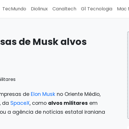
TecMundo
Diolinux
Canaltech
G1 Tecnologia
Mac 
esas de Musk alvos
 empresas de
Elon Musk
no Oriente Médio,
k, da
SpaceX
, como
alvos militares
em
ou a agência de notícias estatal iraniana