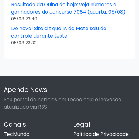
Resultado da Quina de hoje: veja números e
ganhadores do concurso 7084 (quarta, 05/08)
05/08 23:40
De novo! Site diz que IA da Meta saiu do
controle durante teste
05/08 23:30
Apende News
Seu portal de notícias em tecnologia e inovação
atualizado via RSS.
Canais
Legal
TecMundo
Política de Privacidade