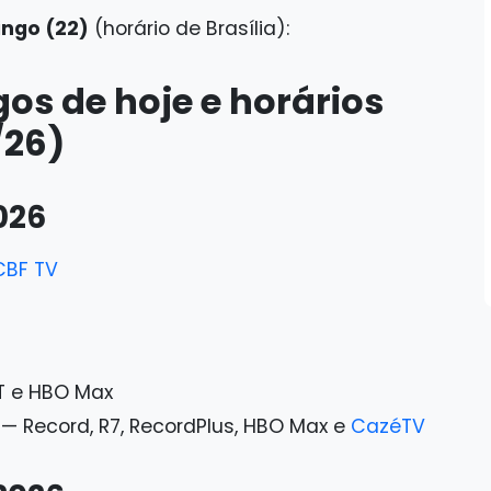
ngo (22)
(horário de Brasília):
gos de hoje e horários
/26)
026
CBF TV
NT e HBO Max
— Record, R7, RecordPlus, HBO Max e
CazéTV