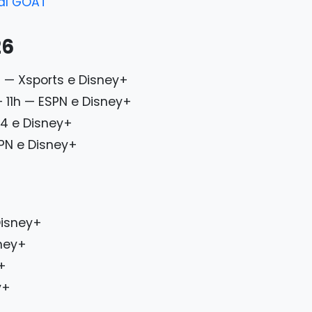
al GOAT
26
h — Xsports e Disney+
 11h — ESPN e Disney+
 4 e Disney+
PN e Disney+
Disney+
sney+
+
y+