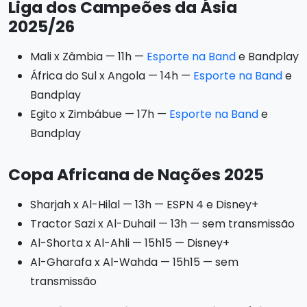
Liga dos Campeões da Ásia
2025/26
Mali x Zâmbia — 11h —
Esporte na Band
e Bandplay
África do Sul x Angola — 14h —
Esporte na Band
e
Bandplay
Egito x Zimbábue — 17h —
Esporte na Band
e
Bandplay
Copa Africana de Nações 2025
Sharjah x Al-Hilal — 13h — ESPN 4 e Disney+
Tractor Sazi x Al-Duhail — 13h — sem transmissão
Al-Shorta x Al-Ahli — 15h15 — Disney+
Al-Gharafa x Al-Wahda — 15h15 — sem
transmissão