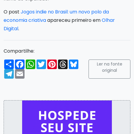
O post
Jogos indie no Brasil: um novo polo da
economia criativa
apareceu primeiro em
Olhar
Digital
.
Compartilhe:
Compartilhar
Facebook
WhatsApp
Twitter
Pinterest
Threads
Bluesky
Ler na fonte
original
Telegram
Email