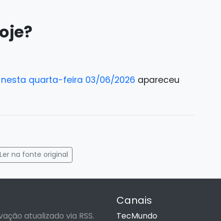
oje?
a nesta quarta-feira 03/06/2026
apareceu
gram
mail
Ler na fonte original
Canais
vação atualizado via RSS.
TecMundo