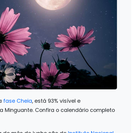
a
fase Cheia
, está 93% visível e
a Minguante. Confira o calendário completo