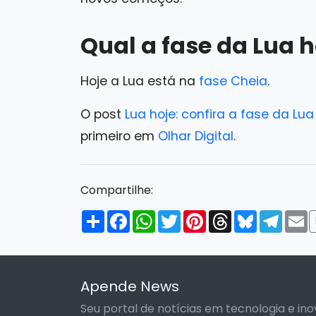
Qual a fase da Lua h
Hoje a Lua está na
fase Cheia
.
O post
Lua hoje: confira a fase da Lu
primeiro em
Olhar Digital
.
Compartilhe:
Compartilhar
Facebook
WhatsApp
Twitter
Pinterest
Threads
Bluesky
Tele
E
Apende News
Seu portal de notícias em tecnologia e ino