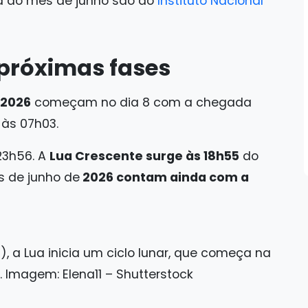
a do mês de junho são do
Instituto Nacional
 próximas fases
 2026
começam no dia 8 com a chegada
às 07h03.
23h56. A
Lua Crescente surge às 18h55
do
s de junho de
2026 contam ainda com a
, a Lua inicia um ciclo lunar, que começa na
 Imagem: Elena11 – Shutterstock