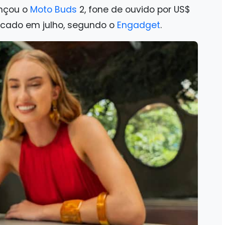
ançou o
Moto Buds
2, fone de ouvido por US$
cado em julho, segundo o
Engadget
.