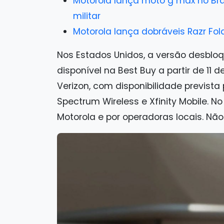
Motorola lança moto g max no Br
militar
Motorola lança dobráveis Razr Fold
Nos Estados Unidos, a versão desbloq
disponível na Best Buy a partir de 11
Verizon, com disponibilidade prevista
Spectrum Wireless e Xfinity Mobile. N
Motorola e por operadoras locais. Não