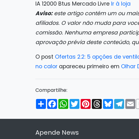
IA 12000 Btus Mercado Livre
Ir à loja
Aviso:
este artigo contém um ou mais
afiliados. O valor não muda para voc
comissão. Nenhuma empresa participou
aprovação prévia deste conteúdo, q
O post
Ofertas 2.2: 5 opções de venti
no calor
apareceu primeiro em
Olhar D
Compartilhe:
Compartilhar
Facebook
WhatsApp
Twitter
Pinterest
Threads
Bluesky
Tele
E
Apende News