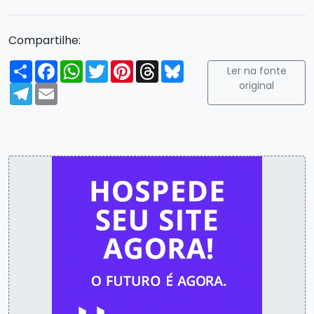
Compartilhe:
Compartilhar
Facebook
WhatsApp
Twitter
Pinterest
Threads
Bluesky
Ler na fonte
original
Telegram
Email