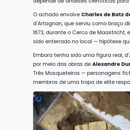
depende de análises científicas para
O achado envolve
Charles de Batz 
d’Artagnan, que serviu como braço dire
1673, durante o Cerco de Maastricht,
sido enterrado no local — hipótese 
Embora tenha sido uma figura real, 
por meio das obras de
Alexandre D
Três Mosqueteiros — personagens fic
membros de uma tropa de elite respon