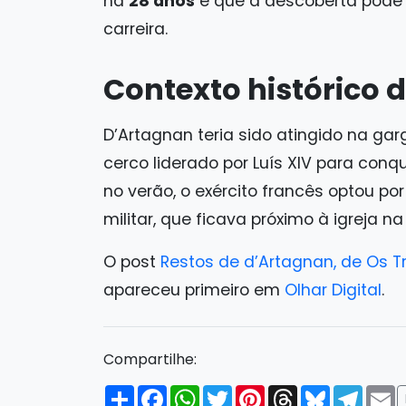
há
28 anos
e que a descoberta pode 
carreira.
Contexto histórico 
D’Artagnan teria sido atingido na g
cerco liderado por Luís XIV para conq
no verão, o exército francês optou p
militar, que ficava próximo à igreja n
O post
Restos de d’Artagnan, de Os T
apareceu primeiro em
Olhar Digital
.
Compartilhe:
Compartilhar
Facebook
WhatsApp
Twitter
Pinterest
Threads
Bluesky
Tele
E