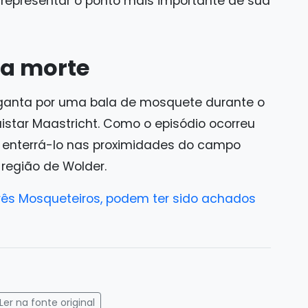
representar o ponto mais importante de sua
da morte
arganta por uma bala de mosquete durante o
uistar Maastricht. Como o episódio ocorreu
or enterrá-lo nas proximidades do campo
a região de Wolder.
rês Mosqueteiros, podem ter sido achados
gram
mail
Ler na fonte original