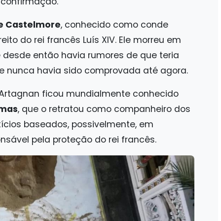
 confirmação.
de Castelmore
, conhecido como conde
ito do rei francês Luís XIV. Ele morreu em
 e desde então havia rumores de que teria
que nunca havia sido comprovada até agora.
d’Artagnan ficou mundialmente conhecido
umas
, que o retratou como companheiro dos
tícios baseados, possivelmente, em
sável pela proteção do rei francês.