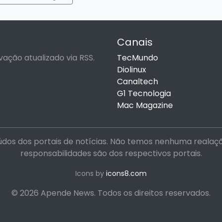
Canais
vação atualizado via RSS.
TecMundo
Diolinux
Canaltech
G1 Tecnologia
Mac Magazine
dos dos portais de notícias. Não temos nenhuma realação 
responsabilidades são dos respectivos portais.
Icons by
icons8.com
© 2026 Apende News. Todos os direitos reservados.