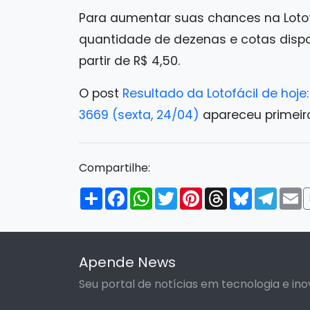
Para aumentar suas chances na Lotof
quantidade de dezenas e cotas dispo
partir de R$ 4,50.
O post
Resultado da Lotofácil de hoj
3669 (sexta, 24/04)
apareceu primei
Compartilhe:
Compartilhar
Facebook
WhatsApp
Twitter
Pinterest
Threads
Bluesky
Tele
E
Apende News
Seu portal de notícias em tecnologia e ino