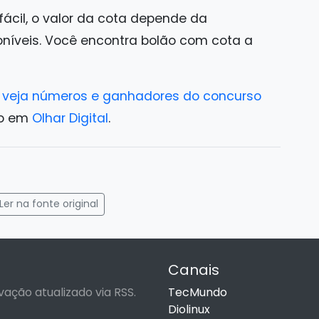
ácil, o valor da cota depende da
níveis. Você encontra bolão com cota a
e: veja números e ganhadores do concurso
ro em
Olhar Digital
.
gram
mail
Ler na fonte original
Canais
vação atualizado via RSS.
TecMundo
Diolinux