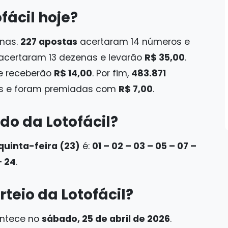
fácil hoje?
enas.
227 apostas
acertaram 14 números e
acertaram 13 dezenas e levarão
R$ 35,00
.
 e receberão
R$ 14,00
. Por fim,
483.871
as e foram premiadas com
R$ 7,00
.
do da Lotofácil?
quinta-feira (23)
é:
01 – 02 – 03 – 05 – 07 –
– 24
.
teio da Lotofácil?
ontece no
sábado, 25 de abril de 2026
.