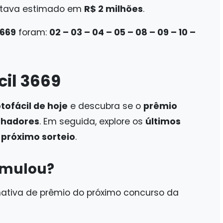
 estava estimado em
R$ 2 milhões
.
3669
foram:
02 – 03 – 04 – 05 – 08 – 09 – 10 –
cil 3669
tofácil de hoje
e descubra se o
prêmio
nhadores
. Em seguida, explore os
últimos
o
próximo sorteio
.
cumulou?
imativa de prêmio do próximo concurso da