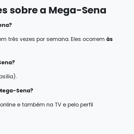
es sobre a Mega-Sena
Sena?
m três vezes por semana. Eles ocorrem
às
-Sena?
sília).
a Mega-Sena?
online e também na TV e pelo perfil