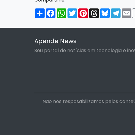
Compartilhar
Facebook
WhatsApp
Twitter
Pinterest
Threads
Bluesky
Tele
E
Apende News
Seu portal de notícias em tecnologia e ino
Não nos resposabilizamos pelos conteú