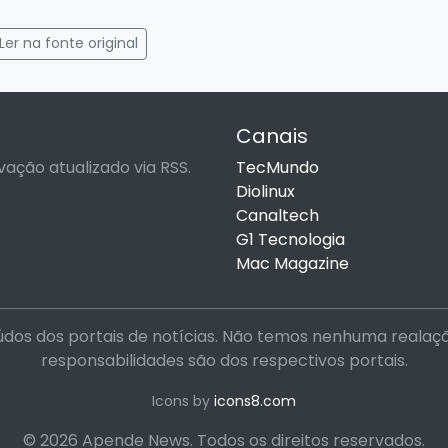
gram
mail
Ler na fonte original
Canais
vação atualizado via RSS.
TecMundo
Diolinux
Canaltech
G1 Tecnologia
Mac Magazine
dos dos portais de notícias. Não temos nenhuma realação 
responsabilidades são dos respectivos portais.
Icons by
icons8.com
© 2026 Apende News. Todos os direitos reservados.