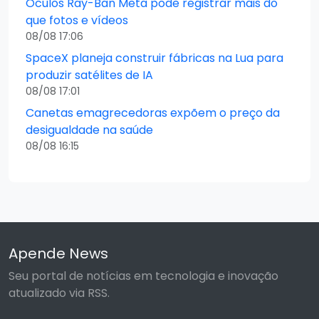
Óculos Ray-Ban Meta pode registrar mais do
que fotos e vídeos
08/08 17:06
SpaceX planeja construir fábricas na Lua para
produzir satélites de IA
08/08 17:01
Canetas emagrecedoras expõem o preço da
desigualdade na saúde
08/08 16:15
Apende News
Seu portal de notícias em tecnologia e inovação
atualizado via RSS.