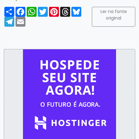
Compartilhar
Facebook
WhatsApp
Twitter
Pinterest
Threads
Bluesky
Ler na fonte
original
Telegram
Email