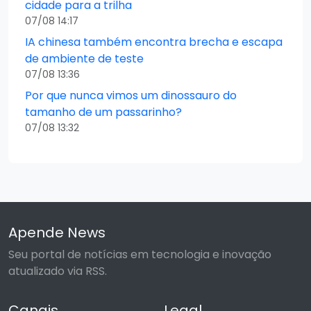
cidade para a trilha
07/08 14:17
IA chinesa também encontra brecha e escapa
de ambiente de teste
07/08 13:36
Por que nunca vimos um dinossauro do
tamanho de um passarinho?
07/08 13:32
Apende News
Seu portal de notícias em tecnologia e inovação
atualizado via RSS.
Canais
Legal