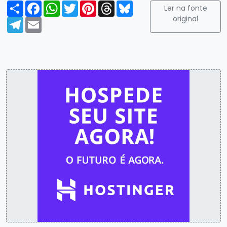
Compartilhar
Facebook
WhatsApp
Twitter
Pinterest
Threads
Bluesky
Ler na fonte
original
Telegram
Email