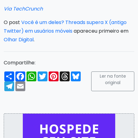
Via TechCrunch
O post
Você é um deles? Threads supera X (antigo
Twitter) em usuários móveis
apareceu primeiro em
Olhar Digital
.
Compartilhe:
Compartilhar
Facebook
WhatsApp
Twitter
Pinterest
Threads
Bluesky
Ler na fonte
original
Telegram
Email