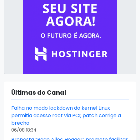
Últimas do Canal
Falha no modo lockdown do kernel Linux
permitia acesso root via PCI; patch corrige a
brecha
06/08 18:34
Proposta “Page Alloc Hogger” promete facilitar