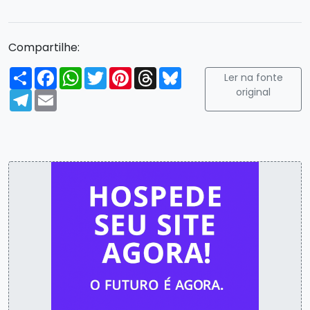
Compartilhe:
Compartilhar
Facebook
WhatsApp
Twitter
Pinterest
Threads
Bluesky
Ler na fonte
original
Telegram
Email