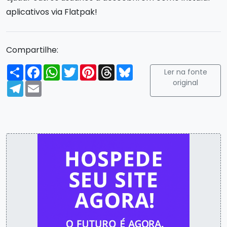
aplicativos via Flatpak!
Compartilhe:
Compartilhar
Facebook
WhatsApp
Twitter
Pinterest
Threads
Bluesky
Ler na fonte
original
Telegram
Email