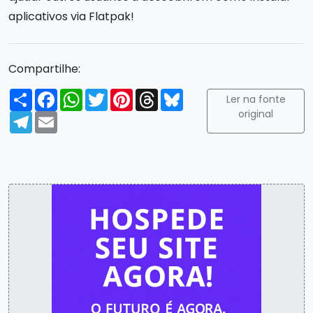
aplicativos via Flatpak!
Compartilhe:
Compartilhar
Facebook
WhatsApp
Twitter
Pinterest
Threads
Bluesky
Ler na fonte
original
Telegram
Email