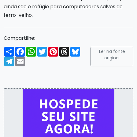
ainda são o refúgio para computadores salvos do
ferro-velho.
Compartilhe:
Compartilhar
Facebook
WhatsApp
Twitter
Pinterest
Threads
Bluesky
Ler na fonte
original
Telegram
Email