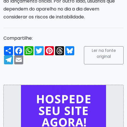
do lançamento oficial. Por outro lado, usuários que
dependem do aparelho no dia a dia devem
considerar os riscos de instabilidade.
Compartilhe:
Compartilhar
Facebook
WhatsApp
Twitter
Pinterest
Threads
Bluesky
Ler na fonte
original
Telegram
Email