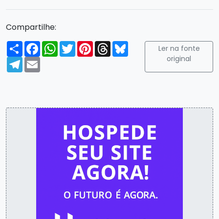
Compartilhe:
Compartilhar
Facebook
WhatsApp
Twitter
Pinterest
Threads
Bluesky
Ler na fonte
original
Telegram
Email