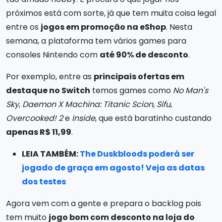
próximos está com sorte, já que tem muita coisa legal
entre os
jogos em promoção na eShop
. Nesta
semana, a plataforma tem vários games para
consoles Nintendo com
até 90% de desconto
.
Por exemplo, entre as
principais ofertas em
destaque no Switch
temos games como
No Man's
Sky
,
Daemon X Machina: Titanic Scion
,
Sifu
,
Overcooked! 2
e
Inside
, que está baratinho custando
apenas R$ 11,99
.
LEIA TAMBÉM:
The Duskbloods poderá ser
jogado de graça em agosto! Veja as datas
dos testes
Agora vem com a gente e prepara o backlog pois
tem muito
jogo bom com desconto na loja do