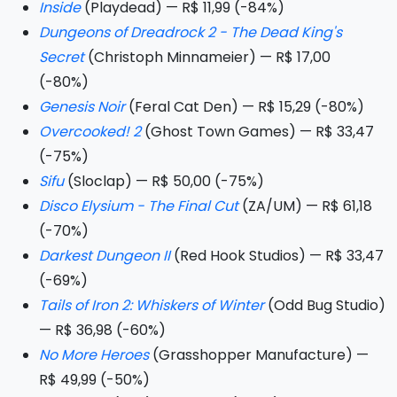
Inside
(Playdead) — R$ 11,99 (-84%)
Dungeons of Dreadrock 2 - The Dead King's
Secret
(Christoph Minnameier) — R$ 17,00
(-80%)
Genesis Noir
(Feral Cat Den) — R$ 15,29 (-80%)
Overcooked! 2
(Ghost Town Games) — R$ 33,47
(-75%)
Sifu
(Sloclap) — R$ 50,00 (-75%)
Disco Elysium - The Final Cut
(ZA/UM) — R$ 61,18
(-70%)
Darkest Dungeon II
(Red Hook Studios) — R$ 33,47
(-69%)
Tails of Iron 2: Whiskers of Winter
(Odd Bug Studio)
— R$ 36,98 (-60%)
No More Heroes
(Grasshopper Manufacture) —
R$ 49,99 (-50%)