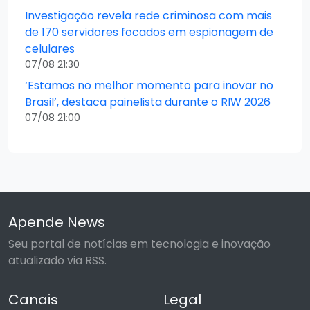
Investigação revela rede criminosa com mais
de 170 servidores focados em espionagem de
celulares
07/08 21:30
‘Estamos no melhor momento para inovar no
Brasil’, destaca painelista durante o RIW 2026
07/08 21:00
Apende News
Seu portal de notícias em tecnologia e inovação
atualizado via RSS.
Canais
Legal