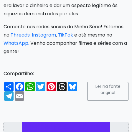
era lavar o dinheiro e dar um aspecto legítimo às
riquezas demonstradas por eles.
Comente nas redes sociais do Minha Série! Estamos
no
Threads
,
Instagram
,
TikTok
e até mesmo no
WhatsApp.
Venha acompanhar filmes e séries com a
gente!
Compartilhe:
Compartilhar
Facebook
WhatsApp
Twitter
Pinterest
Threads
Bluesky
Ler na fonte
original
Telegram
Email