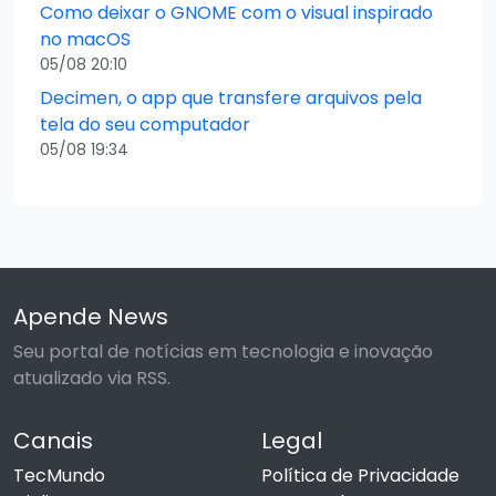
Como deixar o GNOME com o visual inspirado
no macOS
05/08 20:10
Decimen, o app que transfere arquivos pela
tela do seu computador
05/08 19:34
Apende News
Seu portal de notícias em tecnologia e inovação
atualizado via RSS.
Canais
Legal
TecMundo
Política de Privacidade