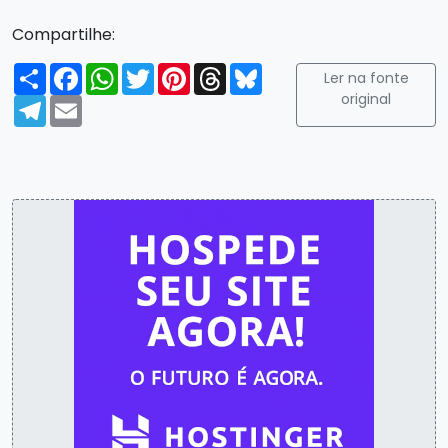
Compartilhe:
Compartilhar
Facebook
WhatsApp
Twitter
Pinterest
Threads
Bluesky
Ler na fonte
original
Telegram
Email