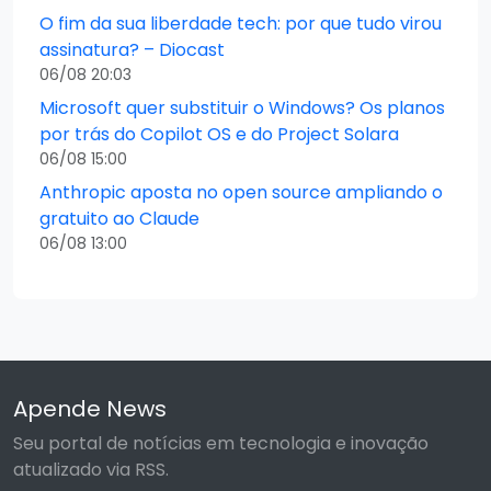
O fim da sua liberdade tech: por que tudo virou
assinatura? – Diocast
06/08 20:03
Microsoft quer substituir o Windows? Os planos
por trás do Copilot OS e do Project Solara
06/08 15:00
Anthropic aposta no open source ampliando o
gratuito ao Claude
06/08 13:00
Apende News
Seu portal de notícias em tecnologia e inovação
atualizado via RSS.