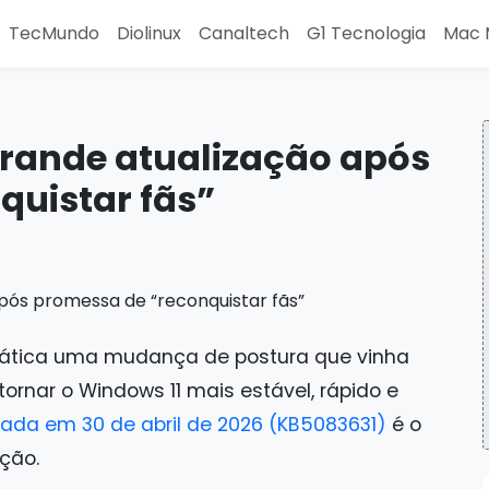
TecMundo
Diolinux
Canaltech
G1 Tecnologia
Mac 
grande atualização após
quistar fãs”
rática uma mudança de postura que vinha
ornar o Windows 11 mais estável, rápido e
çada em 30 de abril de 2026 (KB5083631)
é o
ção.