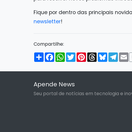
Fique por dentro das principais novid
newsletter
!
Compartilhe:
Compartilhar
Facebook
WhatsApp
Twitter
Pinterest
Threads
Bluesky
Tele
E
Apende News
Seu portal de notícias em tecnologia e ino