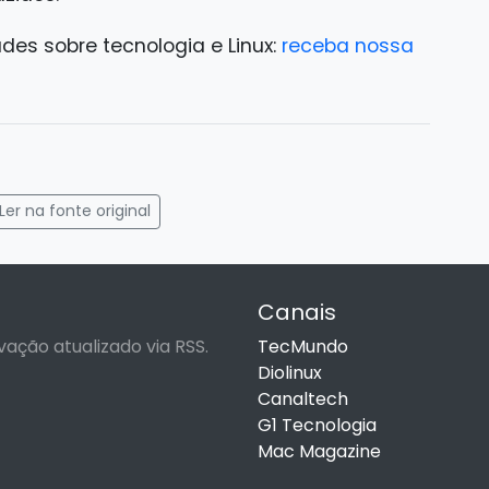
ades sobre tecnologia e Linux:
receba nossa
gram
mail
Ler na fonte original
Canais
vação atualizado via RSS.
TecMundo
Diolinux
Canaltech
G1 Tecnologia
Mac Magazine