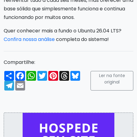
reinventar tudo a cada seis meses, mas oferecer uma
base sólida que simplesmente funciona e continua
funcionando por muitos anos.
Quer conhecer mais a fundo o Ubuntu 26.04 LTS?
Confira nossa análise
completa do sistema!
Compartilhe:
Compartilhar
Facebook
WhatsApp
Twitter
Pinterest
Threads
Bluesky
Ler na fonte
original
Telegram
Email