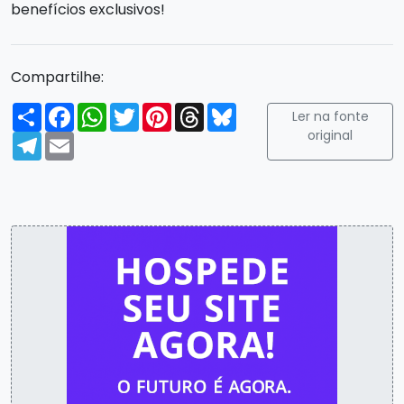
benefícios exclusivos!
Compartilhe:
Compartilhar
Facebook
WhatsApp
Twitter
Pinterest
Threads
Bluesky
Ler na fonte
original
Telegram
Email