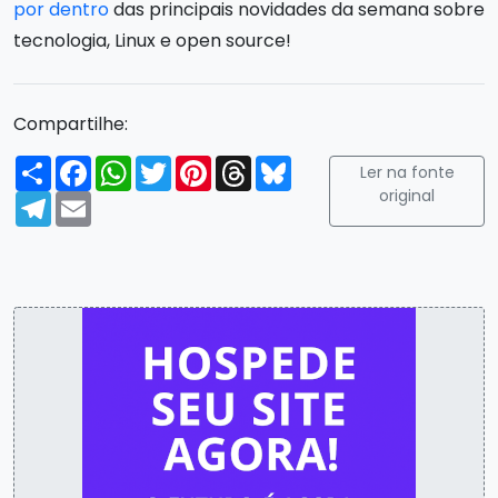
por dentro
das principais novidades da semana sobre
tecnologia, Linux e open source!
Compartilhe:
Compartilhar
Facebook
WhatsApp
Twitter
Pinterest
Threads
Bluesky
Ler na fonte
original
Telegram
Email