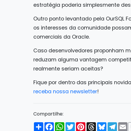
estratégia poderia simplesmente desf
Outro ponto levantado pela OurSQL Fo
os interesses da comunidade possam 
comerciais da Oracle.
Caso desenvolvedores proponham mu
reduzam alguma vantagem competiti
realmente seriam aceitas?
Fique por dentro das principais novid
receba nossa newsletter
!
Compartilhe:
Compartilhar
Facebook
WhatsApp
Twitter
Pinterest
Threads
Bluesky
Tele
E