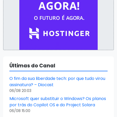
Últimas do Canal
O fim da sua liberdade tech: por que tudo virou
assinatura? – Diocast
06/08 20:03
Microsoft quer substituir o Windows? Os planos
por trás do Copilot OS e do Project Solara
06/08 15:00